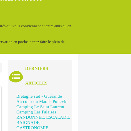
vités qui vous conviennent et entre amis ou en
servation en poche, partez faire le plein de
DERNIERS
ARTICLES
Bretagne sud - Guérande
Au cœur du Marais Poitevin
Camping Le Saint Laurent
Camping Les Falaises
RANDONNEE, ESCALADE,
BAIGNADE,
GASTRONOMIE