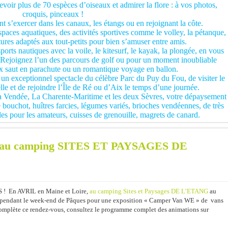
voir plus de 70 espèces d’oiseaux et admirer la flore : à vos photos,
croquis, pinceaux !
 s’exercer dans les canaux, les étangs ou en rejoignant la côte.
aces aquatiques, des activités sportives comme le volley, la pétanque,
ctures adaptés aux tout-petits pour bien s’amuser entre amis.
ports nautiques avec la voile, le kitesurf, le kayak, la plongée, en vous
. Rejoignez l’un des parcours de golf ou pour un moment inoubliable
ux saut en parachute ou un romantique voyage en ballon.
 un exceptionnel spectacle du célèbre Parc du Puy du Fou, de visiter le
e et de rejoindre l’Île de Ré ou d’Aix le temps d’une journée.
 La Vendée, La Charente-Maritime et les deux Sèvres, votre dépaysement
ouchot, huîtres farcies, légumes variés, brioches vendéennes, de très
es pour les amateurs, cuisses de grenouille, magrets de canard.
au camping SITES ET PAYSAGES DE
En AVRIL en Maine et Loire,
au camping Sites et Paysages DE L’ETANG
au
e pendant le week-end de Pâques pour une exposition « Camper Van WE » de vans
complète ce rendez-vous, consultez le programme complet des animations sur