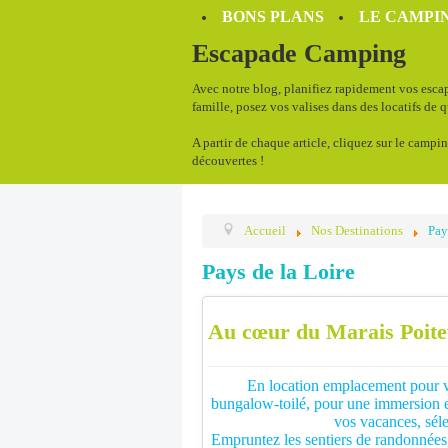
BONS PLANS
LE CAMPIN
Escapade Camping
Avec notre blog, planifiez rapidement vos escap
famille, posez vos valises dans des locatifs de 
A partir de chaque article, cliquez sur le campin
découvertes !
Accueil
Nos Destinations
Pay
Pays de la Loire
Au cœur du Marais Poite
En location emplacement pour vo
bungalow-toilé, pour une immersi
vos vacances, sél
Empruntez les sentiers de randonnées, 