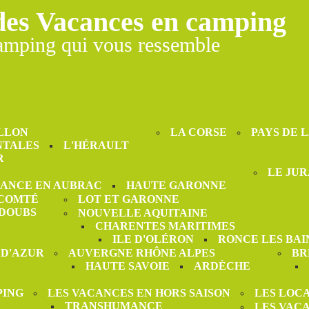
des Vacances en camping
amping qui vous ressemble
LLON
LA CORSE
PAYS DE 
NTALES
L'HÉRAULT
R
LE JUR
ANCE EN AUBRAC
HAUTE GARONNE
-COMTÉ
LOT ET GARONNE
DOUBS
NOUVELLE AQUITAINE
CHARENTES MARITIMES
ILE D'OLÉRON
RONCE LES BAI
 D'AZUR
AUVERGNE RHÔNE ALPES
BR
HAUTE SAVOIE
ARDÈCHE
PING
LES VACANCES EN HORS SAISON
LES LOC
TRANSHUMANCE
LES VAC