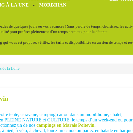
G À LA UNE
MORBIHAN
ades de quelques jours ou vos vacances ! Sans perdre de temps, choisissez les acti
qualité pour profiter pleinement d’un temps précieux pour la détente.
g qui vous est proposé, vérifiez les tarifs et disponibilités en un rien de temps et ré
s de la Loire
vin
tre tente, caravane, camping-car ou dans un mobil-home, chalet,
on en PLEINE NATURE et CULTURE, le temps d’un week-end ou pour
ectionnez un de nos
campings en Marais Poitevin.
à pied, à vélo, à cheval, louez un canoë ou partez en balade en barque