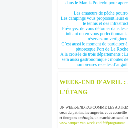
dans le Marais Poitevin pour aperce
Les amateurs de pêche pourront
Les campings vous proposent leurs esp
le tennis et des infrastru
Prévoyez de vous défouler dans les s
initiant ou en vous perfectionnant
réservez un vertigine
C’est aussi le moment de participer à
pittoresque Port de La Rochell
A la croisée de trois départements :
sera aussi gastronomique : moules de b
nombreuses recettes d’anguill
WEEK-END D'AVRIL : 
L'ÉTANG
UN WEEK-END PAS COMME LES AUTRES ! 
cœur du patrimoine angevin, vous accueill
et fourgons aménagés, un marché artisanal 
www.camper-van-week-end.fr/#programme