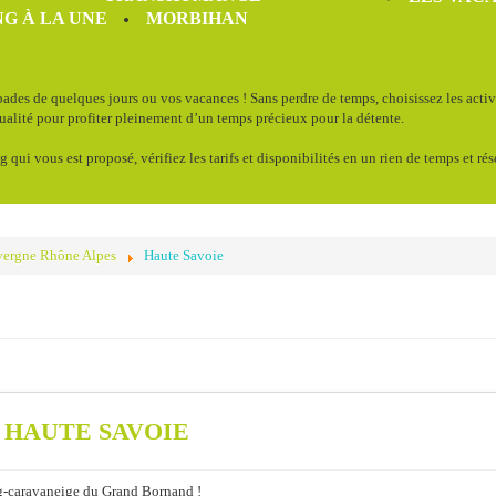
G À LA UNE
MORBIHAN
ades de quelques jours ou vos vacances ! Sans perdre de temps, choisissez les acti
qualité pour profiter pleinement d’un temps précieux pour la détente.
g qui vous est proposé, vérifiez les tarifs et disponibilités en un rien de temps et ré
ergne Rhône Alpes
Haute Savoie
 HAUTE SAVOIE
g-caravaneige du Grand Bornand !