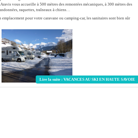
 Aravis vous accueille à 500 mètres des remontées mécaniques, à 300 mètres des
 randonnées, raquettes, traîneaux à chiens…
n emplacement pour votre caravane ou camping-car, les sanitaires sont bien sûr
Lire la suite : VACANCES AU SKI EN HAUTE SAVOIE