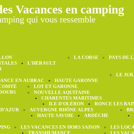
des Vacances en camping
amping qui vous ressemble
LLON
LA CORSE
PAYS DE 
NTALES
L'HÉRAULT
R
LE JUR
ANCE EN AUBRAC
HAUTE GARONNE
-COMTÉ
LOT ET GARONNE
DOUBS
NOUVELLE AQUITAINE
CHARENTES MARITIMES
ILE D'OLÉRON
RONCE LES BAI
 D'AZUR
AUVERGNE RHÔNE ALPES
BR
HAUTE SAVOIE
ARDÈCHE
PING
LES VACANCES EN HORS SAISON
LES LOC
TRANSHUMANCE
LES VAC