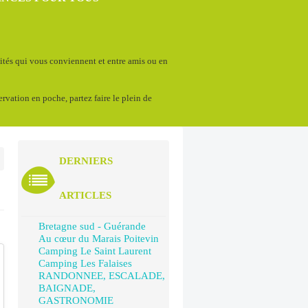
vités qui vous conviennent et entre amis ou en
servation en poche, partez faire le plein de
DERNIERS
ARTICLES
Bretagne sud - Guérande
Au cœur du Marais Poitevin
Camping Le Saint Laurent
Camping Les Falaises
RANDONNEE, ESCALADE,
BAIGNADE,
GASTRONOMIE