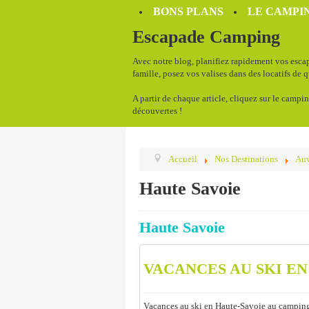
BONS PLANS
LE CAMPIN
Escapade Camping
Avec notre blog, planifiez rapidement vos escap
famille, posez vos valises dans des locatifs de 
A partir de chaque article, cliquez sur le campin
découvertes !
Accueil
Nos Destinations
Auv
Haute Savoie
Haute Savoie
VACANCES AU SKI EN
Vacances au ski en Haute-Savoie au campin