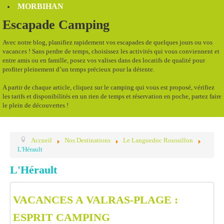
MORBIHAN
Escapade Camping
Avec notre blog, planifiez rapidement vos escapades de quelques jours ou vos
vacances ! Sans perdre de temps, choisissez les activités qui vous conviennent et
entre amis ou en famille, posez vos valises dans des locatifs de qualité pour
profiter pleinement d’un temps précieux pour la détente.
A partir de chaque article, cliquez sur le camping qui vous est proposé, vérifiez
les tarifs et disponibilités en un rien de temps et réservation en poche, partez faire
le plein de découvertes !
Accueil
Nos Destinations
Le Languedoc Roussillon
L'Hérault
L'Hérault
VACANCES A VALRAS-PLAGE :
ESPRIT CAMPING